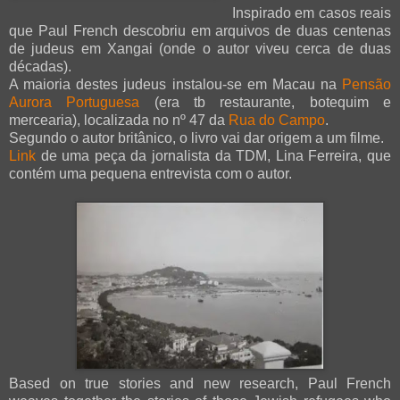
Inspirado em casos reais
que Paul French descobriu em arquivos de duas centenas
de judeus em Xangai (onde o autor viveu cerca de duas
décadas).
A maioria destes judeus instalou-se em Macau na
Pensão
Aurora Portuguesa
(era tb restaurante, botequim e
mercearia), localizada no nº 47 da
Rua do Campo
.
Segundo o autor britânico, o livro vai dar origem a um filme.
Link
de uma peça da jornalista da TDM, Lina Ferreira, que
contém uma pequena entrevista com o autor.
Based on true stories and new research, Paul French