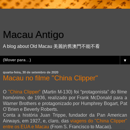
Macau Antigo
A blog about Old Macau 美麗的舊澳門不能不看
▼
quarta-feira, 30 de setembro de 2020
Macau no filme "China Clipper"
O
"China Clipper”
(Martin M-130) foi “protagonista” do filme
homónimo, de 1936, realizado por Frank McDonald para a
Warner Brothers e protagonizado por Humphrey Bogart, Pat
O´Brien e Beverly Roberts.
Conta a história Juan Trippe, fundador da Pan American
Airways, em 1927, e, claro, das
viagens do "China Clipper"
entre os EUA e Macau
(From S. Francisco to Macao).