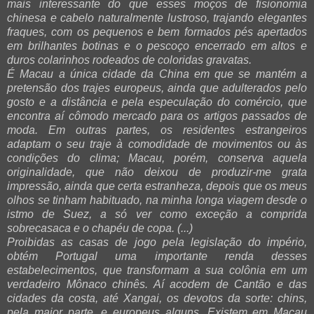
mais interessante do que esses moços de fisionomia
chinesa e cabelo naturalmente lustroso, trajando elegantes
fraques, com os pequenos e bem formados pés apertados
em brilhantes botinas e o pescoço encerrado em altos e
duros colarinhos rodeados de coloridas gravatas.
É Macau a única cidade da China em que se mantém a
pretensão dos trajes europeus, ainda que adulterados pelo
gosto e a distância e pela especulação do comércio, que
encontra aí cômodo mercado para os artigos passados de
moda. Em outras partes, os residentes estrangeiros
adaptam o seu traje à comodidade de movimentos ou às
condições do clima; Macau, porém, conserva aquela
originalidade, que não deixou de produzir-me grata
impressão, ainda
que certa estranheza, depois que os meus
olhos se tinham habituado, na minha longa viagem desde o
istmo de Suez, a só ver como exceção a comprida
sobrecasaca e o chapéu de copa. (...)
Proibidas as casas de jogo pela legislação do império,
obtém Portugal uma importante renda desses
estabelecimentos, que transformam a sua colônia em um
verdadeiro Mônaco chinês. Aí acodem de Cantão e das
cidades da costa, até Xangai, os devotos da sorte: chins,
pela maior parte, e europeus alguns. Existem em Macau