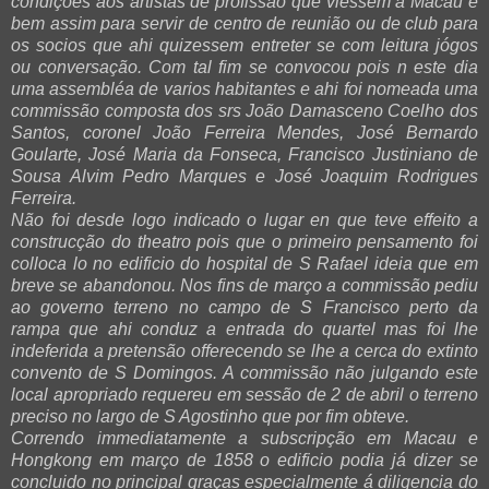
condições aos artistas de profissão que viessem a Macau e
bem assim para servir de centro de reunião ou de club para
os socios que ahi quizessem entreter se com leitura jógos
ou conversação. Com tal fim se convocou pois n este dia
uma assembléa de varios habitantes e ahi foi nomeada uma
commissão composta dos srs João Damasceno Coelho dos
Santos, coronel João Ferreira Mendes, José Bernardo
Goularte, José Maria da Fonseca, Francisco Justiniano de
Sousa Alvim Pedro Marques e José Joaquim Rodrigues
Ferreira.
Não foi desde logo indicado o lugar en que teve effeito a
construcção do theatro pois que o primeiro pensamento foi
colloca lo no edificio do hospital de S Rafael ideia que em
breve se abandonou. Nos fins de março a commissão pediu
ao governo terreno no campo de S Francisco perto da
rampa que ahi conduz a entrada do quartel mas foi lhe
indeferida a pretensão offerecendo se lhe a cerca do extinto
convento de S Domingos. A commissão não julgando este
local apropriado requereu em sessão de 2 de abril o terreno
preciso no largo de S Agostinho que por fim obteve.
Correndo immediatamente a subscripção em Macau e
Hongkong em março de 1858 o edificio podia já dizer se
concluido no principal graças especialmente á diligencia do