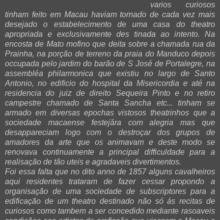
varios curiosos
tinham feito em Macau haviam tornado de cada vez mais
desejado o estabelecimento de uma casa do theatro
apropriada e exclusivamente des tinada ao intento. Na
encosta de Mato mofino que deita sobre a chamada rua da
Prainha, na porção de terreno da praia do Manduco depois
occupada pelo jardim do barão de S José de Portalegre, na
assembléa philarmonica que existiu no largo de Santo
Antonio, no edificio do hospital da Misericordia e até na
residencia do juiz de direito Sequeira Pinto e no retiro
campestre chamado de Santa Sancha etc... tinham se
armado em diversas epochas vistosos theatrinhos que a
sociedade macaense festejăra com alegria mas que
desappareciam logo com o destroçar dos grupos de
amadores da arte que os animavam e deste modo se
renovava continuamente a principal difficuldade para a
realisação de tão uteis e agradaveis divertimentos.
Foi essa falta que no dito anno de 1857 alguns cavalheiros
aqui residentes trataram de fazer cessar propondo a
organisação de uma sociedade de subscriptores para a
edificação de um theatro destinado não só ás recitas de
curiosos como tambem a ser concedido mediante rasoaveis