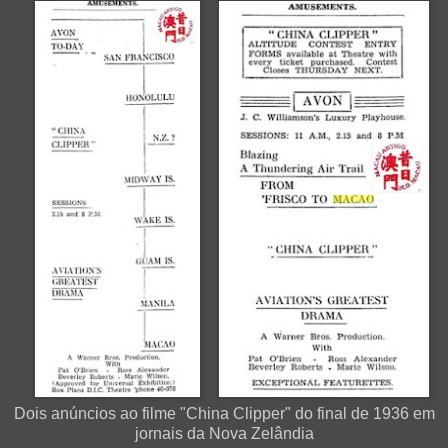
Dois anúncios ao filme "China Clipper" do final de 1936 em
jornais da Nova Zelândia