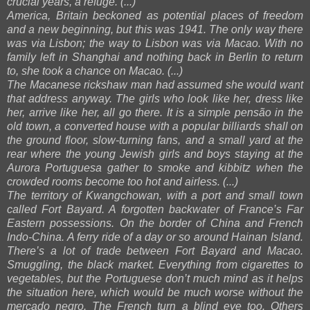
crucial years, a refuge. (...)
America, Britain beckoned as potential places of freedom
and a new beginning, but this was 1941. The only way there
was via Lisbon; the way to Lisbon was via Macao. With no
family left in Shanghai and nothing back in Berlin to return
to, she took a chance on Macao. (...)
The Macanese rickshaw man had assumed she would want
that address anyway. The girls who look like her, dress like
her, arrive like her, all go there. It is a simple pensão in the
old town, a converted house with a popular billiards shall on
the ground floor, slow-turning fans, and a small yard at the
rear where the young Jewish girls and boys staying at the
Aurora Portuguesa gather to smoke and kibbitz when the
crowded rooms become too hot and airless. (...)
The territory of Kwangchowan, with a port and small town
called Fort Bayard. A forgotten backwater of France’s Far
Eastern possessions. On the border of China and French
Indo-China. A ferry ride of a day or so around Hainan Island.
There’s a lot of trade between Fort Bayard and Macao.
Smuggling, the black market. Everything from cigarettes to
vegetables, but the Portuguese don’t much mind as it helps
the situation here, which would be much worse without the
mercado negro. The French turn a blind eye too. Others