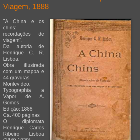
Viagem, 1888
"A China e os
chins:
recordações de
viagem".
Da autoria de
Henrique C. R.
Lisboa.
Obra illustrada
com um mappa e
44 gravuras.
Montevideo,
Typographia a
Vapor de A.
Gomes
Edição: 1888
Ca. 400 páginas
O diplomata
Henrique Carlos
Ribeiro Lisboa