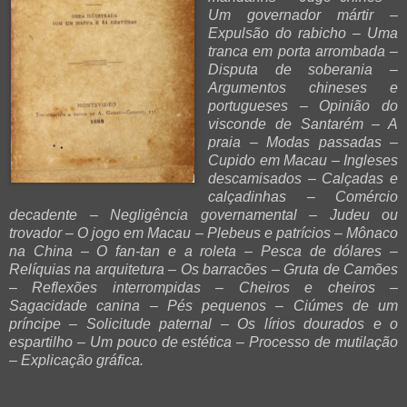
Um governador mártir –
Expulsão do rabicho – Uma
tranca em porta arrombada –
Disputa de soberania –
Argumentos chineses e
portugueses – Opinião do
visconde de Santarém – A
praia – Modas passadas –
Cupido em Macau – Ingleses
descamisados – Calçadas e
calçadinhas – Comércio
decadente – Negligência governamental – Judeu ou
trovador – O jogo em Macau – Plebeus e patrícios – Mônaco
na China – O fan-tan e a roleta – Pesca de dólares –
Relíquias na arquitetura – Os barracões – Gruta de Camões
– Reflexões interrompidas – Cheiros e cheiros –
Sagacidade canina – Pés pequenos – Ciúmes de um
príncipe – Solicitude paternal – Os lírios dourados e o
espartilho – Um pouco de estética – Processo de mutilação
– Explicação gráfica.