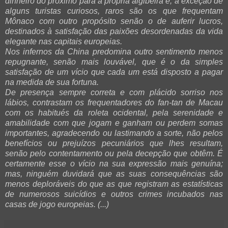
dinheiro do próximo para a própria algibeira e, à exceção de
alguns turistas curiosos, raros são os que frequentam
Mônaco com outro propósito senão o de auferir lucros,
destinados à satisfação das paixões desordenadas da vida
elegante nas capitais europeias.
Nos infernos da China predomina outro sentimento menos
repugnante, senão mais louvável, que é o da simples
satisfação de um vício que cada um está disposto a pagar
na medida de sua fortuna.
De presença sempre correta e com plácido sorriso nos
lábios, contrastam os frequentadores do fan-tan de Macau
com os habitués da roleta ocidental, pela serenidade e
amabilidade com que jogam e ganham ou perdem somas
importantes, agradecendo ou lastimando a sorte, não pelos
benefícios ou prejuízos pecuniários que lhes resultam,
senão pelo contentamento ou pela decepção que obtêm. É
certamente esse o vício na sua expressão mais genuína;
mas, ninguém duvidará que as suas consequências são
menos deploráveis do que as que registram as estatísticas
de numerosos suicídios e outros crimes incubados nas
casas de jogo europeias. (...)