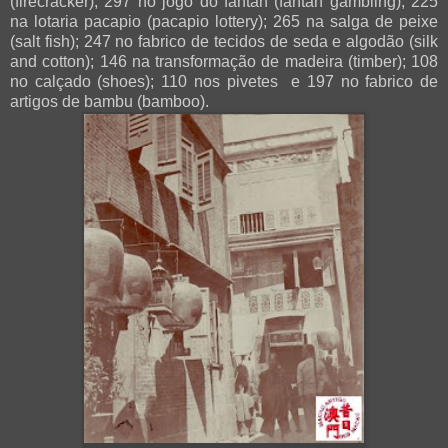
(firecracker); 297 no jogo do fantan (fantan gambling); 225
na lotaria pacapio (pacapio lottery); 265 na salga de peixe
(salt fish); 247 no fabrico de tecidos de seda e algodão (silk
and cotton); 146 na transformação de madeira (timber); 108
no calçado (shoes); 110 nos pivetes e 197 no fabrico de
artigos de bambu (bamboo).