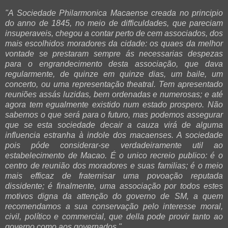
"A Sociedade Philarmonica Macaense creada no principio
do anno de 1845, no meio de difficuldades, que pareciam
insuperaveis, chegou a contar perto de cem associados, dos
mais escolhidos moradores da cidade: os quaes da melhor
vontade se prestaram sempre ás necessarias despezas
para o engrandecimento desta associação, que dava
regularmente, de quinze em quinze dias, um baile, um
concerto, ou uma representação theatral. Tem apresentado
reuniões assás luzidas, bem ordenadas e numerosas; e até
agora tem egualmente existido num estado prospero. Não
sabemos o que será para o futuro, mas podemos assegurar
que se esta sociedade decair a cauza virá de alguma
influencia estranha à indole dos macaenses. A sociedade
pois póde considerar-se verdadeiramente util ao
estabelecimento de Macao. É o unico recreio publico: é o
centro de reunião dos moradores e suas familias; é o meio
mais efficaz de fraternisar uma povoação reputada
dissidente; é finalmente, uma associação por todos estes
motivos digna da attenção do governo de SM, a quem
recomendamos a sua conservação pelo interesse moral,
civil, político e commercial, que della pode provir tanto ao
governo como aos governados."