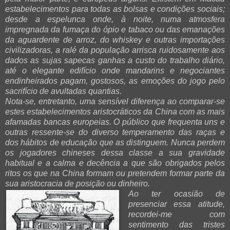
estabelecimentos para todas as bolsas e condições sociais;
desde a espelunca onde, à noite, numa atmosfera
impregnada da fumaça do ópio e tabaco ou das emanações
da aguardente de arroz, do whiskey e outras importações
civilizadoras, a ralé da população arrisca ruidosamente aos
dados as sujas sapecas ganhas a custo do trabalho diário,
até o elegante edifício onde mandarins e negociantes
endinheirados pagam, gostosos, as emoções do jogo pelo
sacrifício de avultadas quantias.
Nota-se, entretanto, uma sensível diferença ao comparar-se
estes estabelecimentos aristocráticos da China com as mais
afamadas bancas europeias. O público que frequenta uns e
outras ressente-se do diverso temperamento das raças e
dos hábitos de educação que as distinguem. Nunca perdem
os jogadores chineses dessa classe a sua gravidade
habitual e a calma e decência a que são obrigados pelos
ritos os que na China formam ou pretendem formar parte da
sua aristocracia de posição ou dinheiro.
Ao ter ocasião de
presenciar essa atitude,
recordei-me com
sentimento das tristes